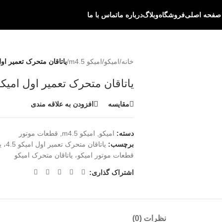
صفحه اصلی
فروشگاه
وبلاگ
درباره ما
تماس با ما
خانه
/
امیکو
/
امیکو m4.5
/
یاتاقان متحرک تعمیر اول ا
یاتاقان متحرک تعمیر اول امیکو .5
مقایسه
افزودن به علاقه مندی
دسته:
امیکو
,
امیکو m4.5
,
قطعات موتور
برچسب:
قطعات موتور امیکو، یاتاقان متحرک امیکو
اشتراک گذاری:
نظرات (0)