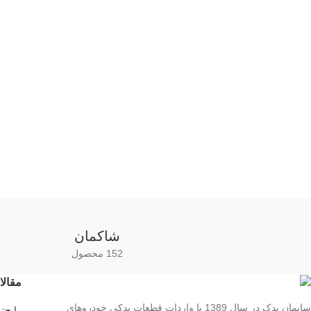
شاکمان
152 محصول
مقالا
سایمان یدک در سال 1389 با واردات قطعات یدکی خودروهای