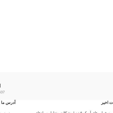
ا
437 محصو
ت اخیر
آدرس ما
رایج‌ترین خرابی‌های آمیکو ۵ تن | مشکلات متداول و راه‌های