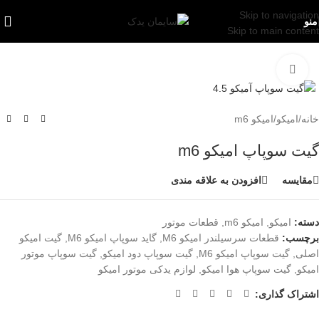
Skip to navigation
منو
Skip to main content
بزرگنمایی تصویر
خانه
/
امیکو
/
امیکو m6
گیت سوپاپ امیکو m6
مقایسه
افزودن به علاقه مندی
دسته:
امیکو
,
امیکو m6
,
قطعات موتور
برچسب:
قطعات سرسیلندر امیکو M6
,
گاید سوپاپ امیکو M6
,
گیت امیکو
اصلی
,
گیت سوپاپ امیکو M6
,
گیت سوپاپ دود امیکو
,
گیت سوپاپ موتور
امیکو
,
گیت سوپاپ هوا امیکو
,
لوازم یدکی موتور امیکو
اشتراک گذاری: