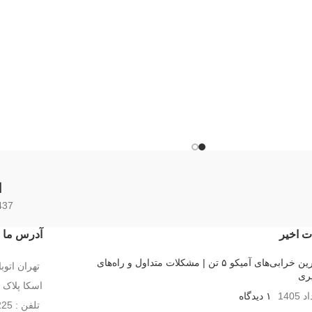
ا
437 محصو
ت اخیر
آدرس ما
رایج‌ترین خرابی‌های آمیکو ۵ تن | مشکلات متداول و راه‌های
تهران اتو
ری
اسکا پلاک 138
۱ دیدگاه
تلفن : 02155255225