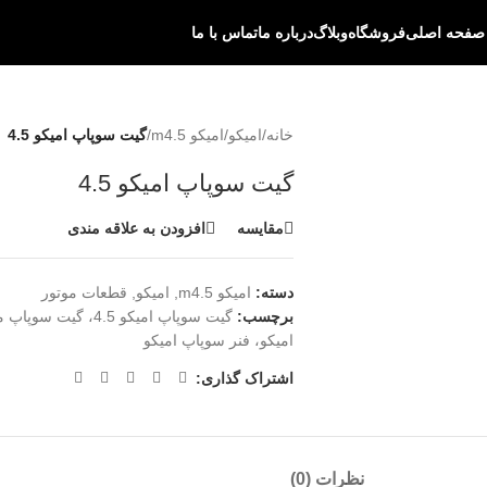
صفحه اصلی
فروشگاه
وبلاگ
درباره ما
تماس با ما
خانه
/
امیکو
/
امیکو m4.5
/
گیت سوپاپ امیکو 4.5
گیت سوپاپ امیکو 4.5
مقایسه
افزودن به علاقه مندی
دسته:
امیکو m4.5
,
امیکو
,
قطعات موتور
برچسب:
امیکو، فنر سوپاپ امیکو
اشتراک گذاری:
نظرات (0)