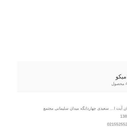
یاتاقان ثابت تعمیر دوم
میکو
ل
بان آیت ا… سعیدی چهاردانگه میدان سلیمانی مجتمع