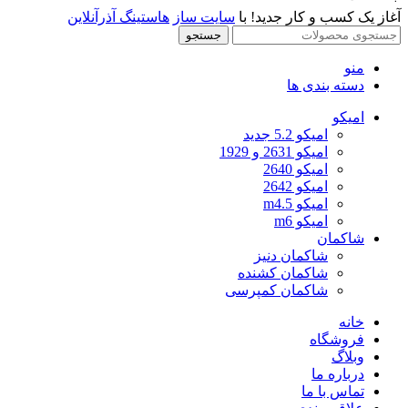
آغاز یک کسب و کار جدید! با
سایت ساز
هاستینگ آذرآنلاین
جستجو
منو
دسته بندی ها
امیکو
امیکو 5.2 جدید
امیکو 2631 و 1929
امیکو 2640
امیکو 2642
امیکو m4.5
امیکو m6
شاکمان
شاکمان دنیز
شاکمان کشنده
شاکمان کمپرسی
خانه
فروشگاه
وبلاگ
درباره ما
تماس با ما