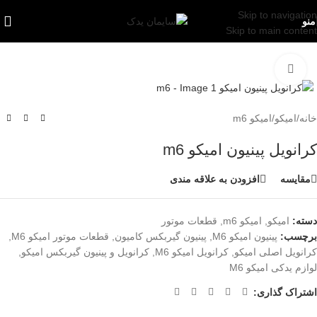
Skip to navigation
منو
Skip to main content
بزرگنمایی تصویر
خانه
/
امیکو
/
امیکو m6
کرانویل پینیون امیکو m6
مقایسه
افزودن به علاقه مندی
دسته:
امیکو
,
امیکو m6
,
قطعات موتور
برچسب:
پینیون امیکو M6
,
پینیون گیربکس کامیون
,
قطعات موتور امیکو M6
,
کرانویل اصلی امیکو
,
کرانویل امیکو M6
,
کرانویل و پینیون گیربکس امیکو
,
لوازم یدکی امیکو M6
اشتراک گذاری: