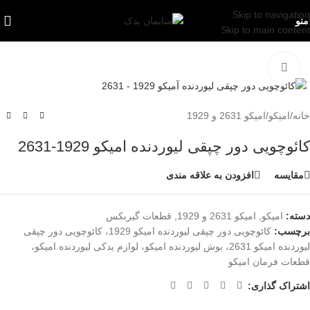
Skip to navigation
منو
Skip to main content
بزرگنمایی تصویر
خانه
/
امیکو
/
امیکو 2631 و 1929
کائوچویی دور چپقی لیوردنده امیکو 1929-2631
مقایسه
افزودن به علاقه مندی
دسته:
امیکو
,
امیکو 2631 و 1929
,
قطعات گیربکس
برچسب:
کائوچویی دور چپقی لیوردنده امیکو 1929، کائوچویی دور چپقی
لیوردنده امیکو 2631، بوش لیوردنده امیکو، لوازم یدکی لیوردنده امیکو،
قطعات فرمان امیکو
اشتراک گذاری: