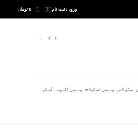
ورود / ثبت نام
0
تومان
امیکو 6تن
,
پیستون امیکوm6
,
پیستون کامیونت آمیکو
,