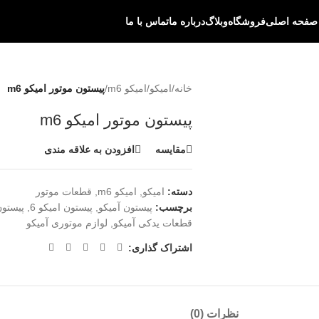
صفحه اصلی
فروشگاه
وبلاگ
درباره ما
تماس با ما
خانه
/
امیکو
/
امیکو m6
/
پیستون موتور امیکو m6
پیستون موتور امیکو m6
مقایسه
افزودن به علاقه مندی
دسته:
امیکو
,
امیکو m6
,
قطعات موتور
برچسب:
پیستون آمیکو
,
پیستون امیکو 6
,
پیستون 
قطعات یدکی آمیکو
,
لوازم موتوری آمیکو
اشتراک گذاری:
نظرات (0)