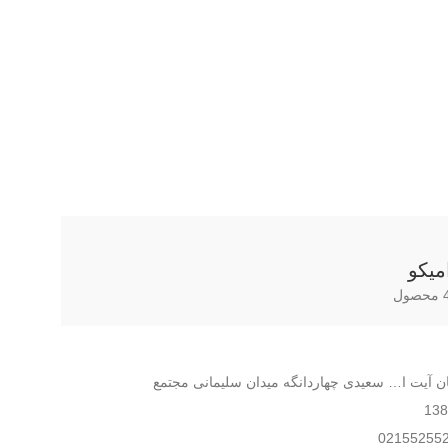
سیم ترمز دستی امیکو
میکو
ل
بان آیت ا… سعیدی چهاردانگه میدان سلیمانی مجتمع