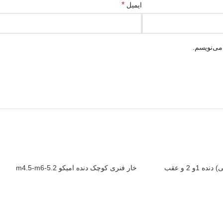
*
ایمیل
می‌نویسم.
رولبرینگ (یاتاقان سوزنی) دنده 1و 2 و عقب
خار فنری کوچک دنده امیکو m4.5-m6-5.2