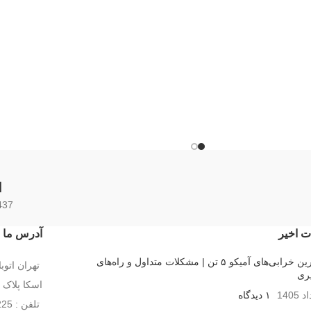
ا
437 محصو
ت اخیر
آدرس ما
رایج‌ترین خرابی‌های آمیکو ۵ تن | مشکلات متداول و راه‌های
تهران اتو
ری
اسکا پلاک 138
۱ دیدگاه
تلفن : 02155255225