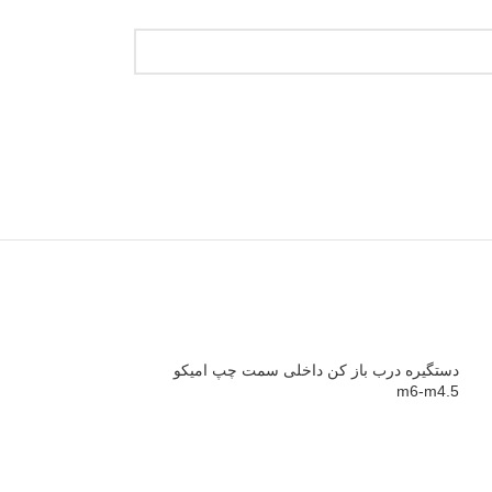
دستگیره درب باز کن داخلی سمت چپ امیکو
m6-m4.5