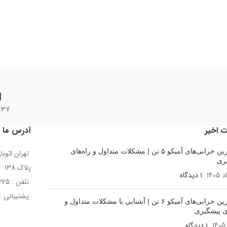
ا
437 محص
ت اخیر
آدرس ما
رایج‌ترین خرابی‌های آمیکو ۵ تن | مشکلات متداول و راه‌های
تهران اتوب
ری
پلاک 138
۱ دیدگاه
تلفن : 02155255225
پشتیبانی : 9221240725
رایج‌ترین خرابی‌های آمیکو ۶ تن | آشنایی با مشکلات متداول و
ای پیشگیری
۱ دیدگاه