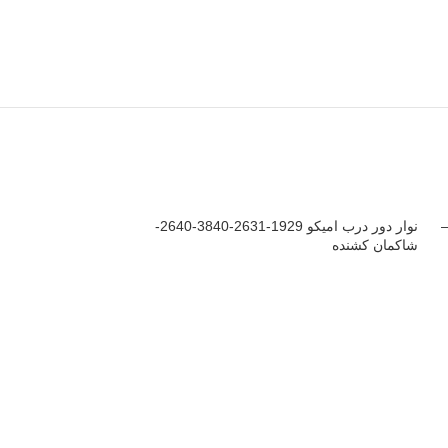
فن شاکمان – امیکو 2640 –
نوار دور درب امیکو 1929-2631-3840-2640-
شاکمان کشنده