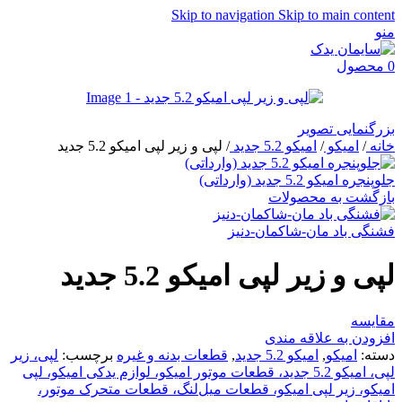
Skip to navigation
Skip to main content
منو
0
محصول
بزرگنمایی تصویر
خانه
/
امیکو
/
امیکو 5.2 جدید
/
لپی و زیر لپی امیکو 5.2 جدید
جلوپنجره امیکو 5.2 جدید (وارداتی)
بازگشت به محصولات
فشنگی باد مان-شاکمان-دنیز
لپی و زیر لپی امیکو 5.2 جدید
مقایسه
افزودن به علاقه مندی
دسته:
امیکو
,
امیکو 5.2 جدید
,
قطعات بدنه و غیره
برچسب:
لپی، زیر
لپی، امیکو 5.2 جدید، قطعات موتور امیکو، لوازم یدکی امیکو، لپی
امیکو، زیر لپی امیکو، قطعات میل‌لنگ، قطعات متحرک موتور،