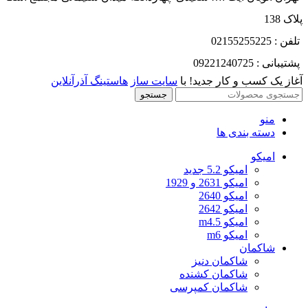
پلاک 138
تلفن : 02155255225
پشتیبانی : 09221240725
آغاز یک کسب و کار جدید! با
سایت ساز
هاستینگ آذرآنلاین
جستجو
منو
دسته بندی ها
امیکو
امیکو 5.2 جدید
امیکو 2631 و 1929
امیکو 2640
امیکو 2642
امیکو m4.5
امیکو m6
شاکمان
شاکمان دنیز
شاکمان کشنده
شاکمان کمپرسی