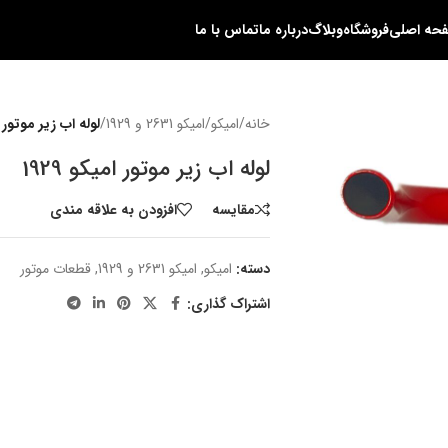
حه اصلی
فروشگاه
وبلاگ
درباره ما
تماس با ما
خانه
/
امیکو
/
امیکو 2631 و 1929
/
لوله اب زیر موتور امی
لوله اب زیر موتور امیکو 1929
مقایسه
افزودن به علاقه مندی
دسته:
امیکو
,
امیکو 2631 و 1929
,
قطعات موتور
اشتراک گذاری: