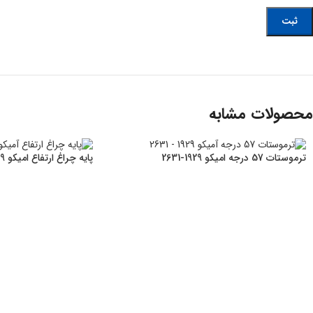
محصولات مشابه
ترموستات 57 درجه امیکو 1929-2631
پایه چراغ ارتفاع امیکو 1929-2631