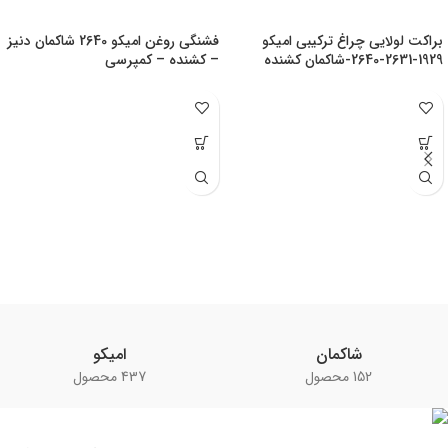
براکت لولایی چراغ ترکیبی امیکو
فشنگی روغن امیکو 2640 شاکمان دنیز
1929-2631-2640-شاکمان کشنده
– کشنده – کمپرسی
شاکمان
امیکو
152 محصول
437 محصول