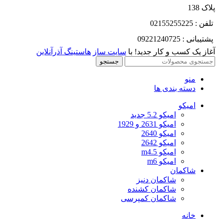
پلاک 138
تلفن : 02155255225
پشتیبانی : 09221240725
آغاز یک کسب و کار جدید! با
سایت ساز
هاستینگ آذرآنلاین
جستجو
منو
دسته بندی ها
امیکو
امیکو 5.2 جدید
امیکو 2631 و 1929
امیکو 2640
امیکو 2642
امیکو m4.5
امیکو m6
شاکمان
شاکمان دنیز
شاکمان کشنده
شاکمان کمپرسی
خانه