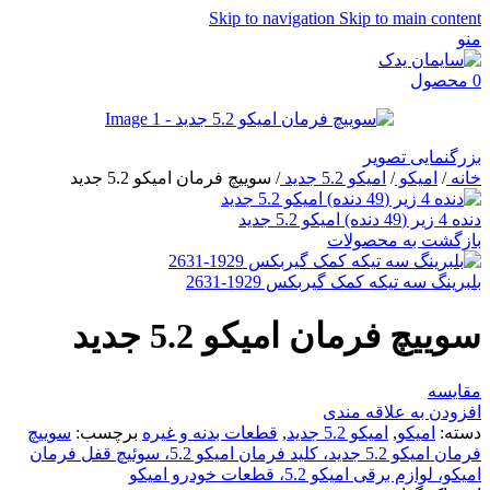
Skip to navigation
Skip to main content
منو
0
محصول
بزرگنمایی تصویر
خانه
/
امیکو
/
امیکو 5.2 جدید
/
سوییچ فرمان امیکو 5.2 جدید
دنده 4 زیر (49 دنده) امیکو 5.2 جدید
بازگشت به محصولات
بلبرینگ سه تیکه کمک گیربکس 1929-2631
سوییچ فرمان امیکو 5.2 جدید
مقایسه
افزودن به علاقه مندی
دسته:
امیکو
,
امیکو 5.2 جدید
,
قطعات بدنه و غیره
برچسب:
سوییچ
فرمان امیکو 5.2 جدید، کلید فرمان امیکو 5.2، سوئیچ قفل فرمان
امیکو، لوازم برقی امیکو 5.2، قطعات خودرو امیکو