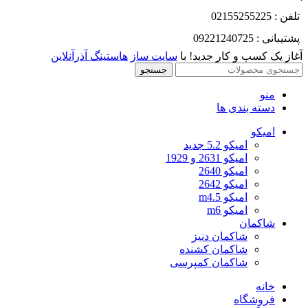
تلفن : 02155255225
پشتیبانی : 09221240725
آغاز یک کسب و کار جدید! با
سایت ساز
هاستینگ آذرآنلاین
جستجو
منو
دسته بندی ها
امیکو
امیکو 5.2 جدید
امیکو 2631 و 1929
امیکو 2640
امیکو 2642
امیکو m4.5
امیکو m6
شاکمان
شاکمان دنیز
شاکمان کشنده
شاکمان کمپرسی
خانه
فروشگاه