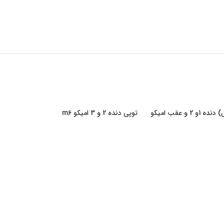
رولبرینگ (یاتاقان سوزنی) دنده 1و 2 و عقب امیکو
توپی دنده 2 و 3 امیکو m6