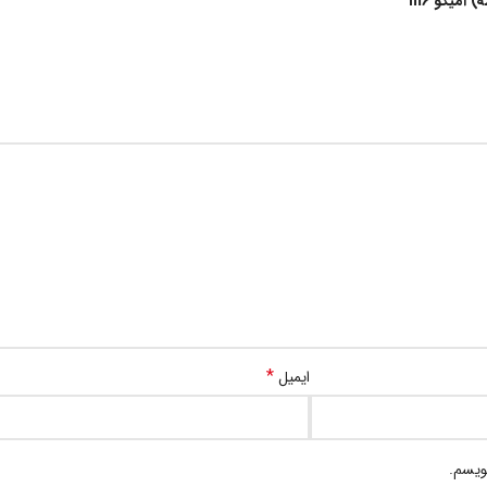
میکو m6”
*
ایمیل
ویسم.