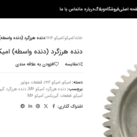
حه اصلی
فروشگاه
وبلاگ
درباره ما
تماس با ما
خانه
/
امیکو
/
امیکو m6
/
دنده هرزگرد (دنده واسطه) ا
دنده هرزگرد (دنده واسطه) امیکو 
مقایسه
افزودن به علاقه مندی
دسته:
امیکو
,
امیکو m6
,
قطعات موتور
برچسب:
دنده هرزگرد آمیکو M6
,
دنده هرزگرد گی
آمیکو
,
قطعات گیربکس آمیکو M6
اشتراک گذاری: