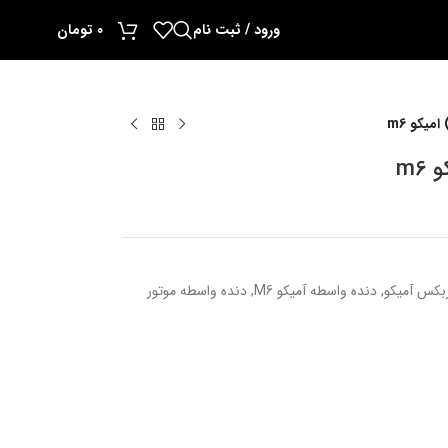
ورود / ثبت نام
0
تومان
میکو m6
m6
ربکس آمیکو
,
دنده واسطه آمیکو M6
,
دنده واسطه موتور