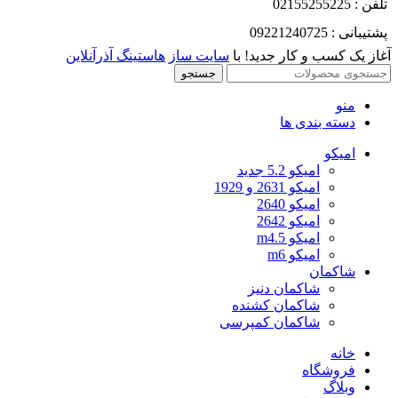
تلفن : 02155255225
پشتیبانی : 09221240725
آغاز یک کسب و کار جدید! با
سایت ساز
هاستینگ آذرآنلاین
جستجو
منو
دسته بندی ها
امیکو
امیکو 5.2 جدید
امیکو 2631 و 1929
امیکو 2640
امیکو 2642
امیکو m4.5
امیکو m6
شاکمان
شاکمان دنیز
شاکمان کشنده
شاکمان کمپرسی
خانه
فروشگاه
وبلاگ