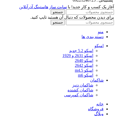
پشتیبانی : 09221240725
آغاز یک کسب و کار جدید! با
سایت ساز
هاستینگ آذرآنلاین
جستجو
برای دیدن محصولات که دنبال آن هستید تایپ کنید.
جستجو
منو
دسته بندی ها
امیکو
امیکو 5.2 جدید
امیکو 2631 و 1929
امیکو 2640
امیکو 2642
امیکو m4.5
امیکو m6
شاکمان
شاکمان دنیز
شاکمان کشنده
شاکمان کمپرسی
خانه
فروشگاه
وبلاگ