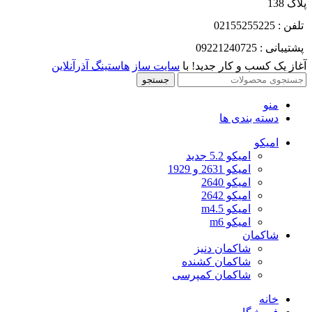
پلاک 138
تلفن : 02155255225
پشتیبانی : 09221240725
آغاز یک کسب و کار جدید! با
سایت ساز
هاستینگ آذرآنلاین
جستجو
منو
دسته بندی ها
امیکو
امیکو 5.2 جدید
امیکو 2631 و 1929
امیکو 2640
امیکو 2642
امیکو m4.5
امیکو m6
شاکمان
شاکمان دنیز
شاکمان کشنده
شاکمان کمپرسی
خانه