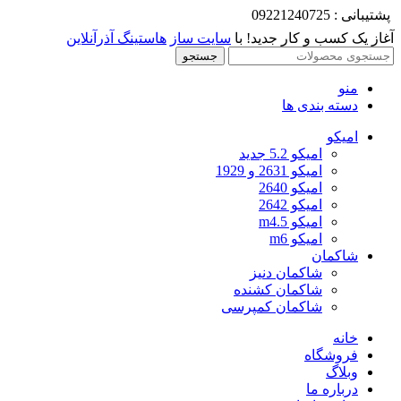
پشتیبانی : 09221240725
آغاز یک کسب و کار جدید! با
سایت ساز
هاستینگ آذرآنلاین
جستجو
منو
دسته بندی ها
امیکو
امیکو 5.2 جدید
امیکو 2631 و 1929
امیکو 2640
امیکو 2642
امیکو m4.5
امیکو m6
شاکمان
شاکمان دنیز
شاکمان کشنده
شاکمان کمپرسی
خانه
فروشگاه
وبلاگ
درباره ما