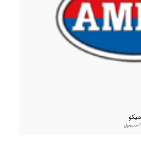
میکو
ول