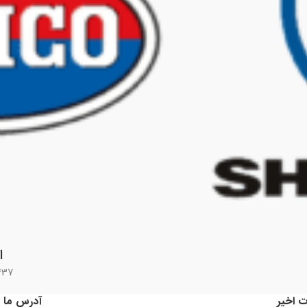
ا
437 محص
ت اخیر
آدرس ما