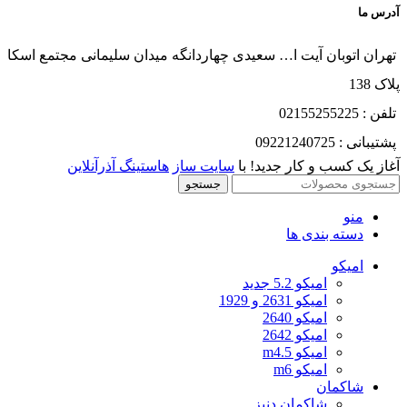
آدرس ما
تهران اتوبان آیت ا… سعیدی چهاردانگه میدان سلیمانی مجتمع اسکا
پلاک 138
تلفن : 02155255225
پشتیبانی : 09221240725
آغاز یک کسب و کار جدید! با
سایت ساز
هاستینگ آذرآنلاین
جستجو
منو
دسته بندی ها
امیکو
امیکو 5.2 جدید
امیکو 2631 و 1929
امیکو 2640
امیکو 2642
امیکو m4.5
امیکو m6
شاکمان
شاکمان دنیز