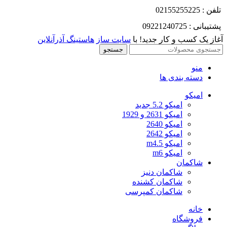
تلفن : 02155255225
پشتیبانی : 09221240725
آغاز یک کسب و کار جدید! با
سایت ساز
هاستینگ آذرآنلاین
جستجو
منو
دسته بندی ها
امیکو
امیکو 5.2 جدید
امیکو 2631 و 1929
امیکو 2640
امیکو 2642
امیکو m4.5
امیکو m6
شاکمان
شاکمان دنیز
شاکمان کشنده
شاکمان کمپرسی
خانه
فروشگاه